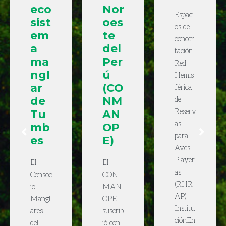
eco
Nor
Espaci
sist
oes
os de
em
te
concer
a
del
tación
ma
Per
Red
ngl
ú
Hemis
ar
(CO
férica
de
NM
de
Tu
AN
Reserv
as
mb
OP
para
es
E)
Aves
Player
El
El
as
Consoc
CON
(RHR
io
MAN
AP)
Mangl
OPE
Institu
ares
suscrib
ciónEn
del
ió con