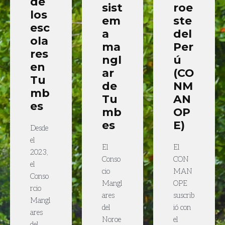
de
sist
roe
los
em
ste
esc
a
del
ola
ma
Per
res
ngl
ú
en
ar
(CO
Tu
de
NM
mb
Tu
AN
es
mb
OP
es
E)
Desde
el
El
El
2023,
Conso
CON
el
cio
MAN
Conso
Mangl
OPE
rcio
ares
suscrib
Mangl
del
ió con
ares
Noroe
el
del