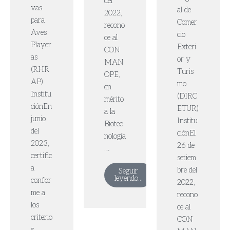
del
vas
al de
2022,
para
Comer
recono
Aves
cio
ce al
Player
Exteri
CON
as
or y
MAN
(RHR
Turis
OPE,
AP)
mo
en
Institu
(DIRC
mérito
ciónEn
ETUR)
a la
junio
Institu
Biotec
del
ciónEl
nología
2023,
26 de
…
certific
setiem
a
bre del
Seguir
leyendo...
confor
2022,
me a
recono
los
ce al
criterio
CON
s