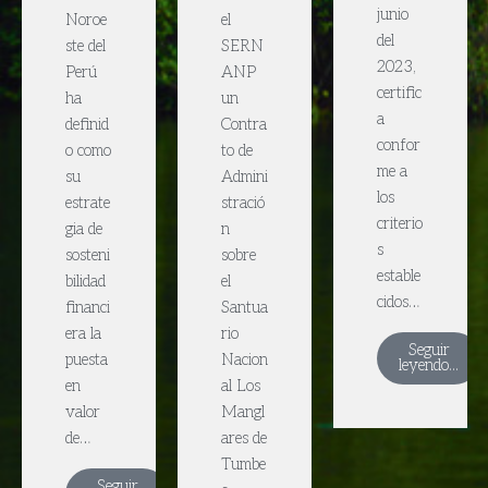
junio
Noroe
el
del
ste del
SERN
2023,
Perú
ANP
certific
ha
un
a
definid
Contra
confor
o como
to de
me a
su
Admini
los
estrate
stració
criterio
gia de
n
s
sosteni
sobre
estable
bilidad
el
cidos…
financi
Santua
era la
rio
Seguir
puesta
Nacion
leyendo...
en
al Los
valor
Mangl
de…
ares de
Tumbe
Seguir