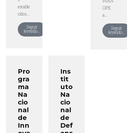
MAN
estable
OPE
cidos…
a…
Seguir
Seguir
leyendo...
leyendo...
Pro
Ins
gra
tit
ma
uto
Na
Na
cio
cio
nal
nal
de
de
Inn
Def
ova
ens