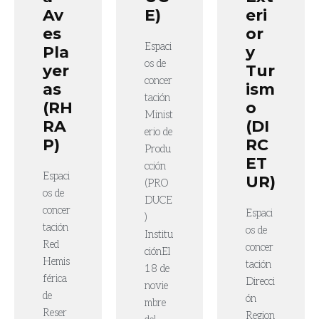
Av
E)
eri
es
or
Espaci
Pla
y
os de
yer
Tur
concer
as
ism
tación
(RH
o
Minist
RA
(DI
erio de
P)
RC
Produ
ET
cción
Espaci
UR)
(PRO
os de
DUCE
concer
Espaci
)
tación
os de
Institu
Red
concer
ciónEl
Hemis
tación
18 de
férica
Direcci
novie
de
ón
mbre
Reser
Region