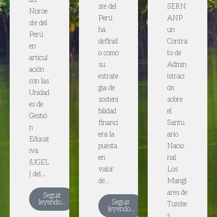
ste del
SERN
Noroe
Perú
ANP
ste del
ha
un
Perú
definid
Contra
en
o como
to de
articul
su
Admin
ación
estrate
istraci
con las
gia de
ón
Unidad
sosteni
sobre
es de
bilidad
el
Gestió
financi
Santu
n
era la
ario
Educat
puesta
Nacio
iva
en
nal
(UGEL
valor
Los
) del…
de…
Mangl
ares de
Seguir
leyendo...
Seguir
Tumbe
leyendo...
s