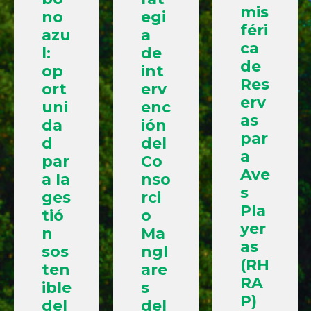
mis
no
egi
féri
azu
a
ca
l:
de
de
op
int
Res
ort
erv
erv
uni
enc
as
da
ión
par
d
del
a
par
Co
Ave
a la
nso
s
ges
rci
Pla
tió
o
yer
n
Ma
as
sos
ngl
(RH
ten
are
RA
ible
s
P)
del
del