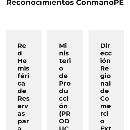
Reconocimientos ConmanoPE
Re
Mi
Dir
d
nis
ecc
He
teri
ión
mis
o
Re
féri
de
gio
ca
Pro
nal
de
du
de
Res
cci
Co
erv
ón
me
as
(PR
rci
par
OD
o
a
UC
Ext