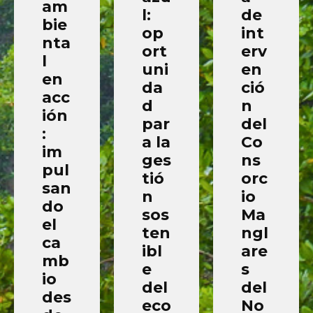
am
l:
de
bie
op
int
nta
ort
erv
l
uni
en
en
da
ció
acc
d
n
ión
par
del
:
a la
Co
im
ges
ns
pul
tió
orc
san
n
io
do
sos
Ma
el
ten
ngl
ca
ibl
are
mb
e
s
io
del
del
des
eco
No