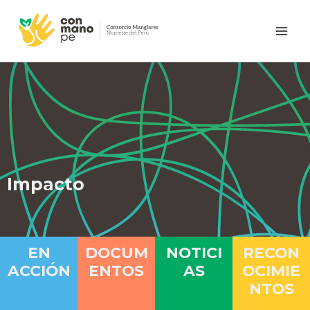
Ir
Main
al
Men
contenido
Impacto
EN
DOCUM
NOTICI
RECON
ACCIÓN
ENTOS
AS
OCIMIE
NTOS