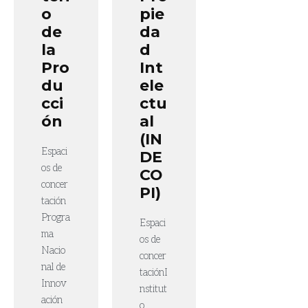
o
pie
de
da
la
d
Pro
Int
du
ele
cci
ctu
ón
al
(IN
Espaci
DE
os de
CO
concer
PI)
tación
Progra
Espaci
ma
os de
Nacio
concer
nal de
taciónI
Innov
nstitut
ación
o